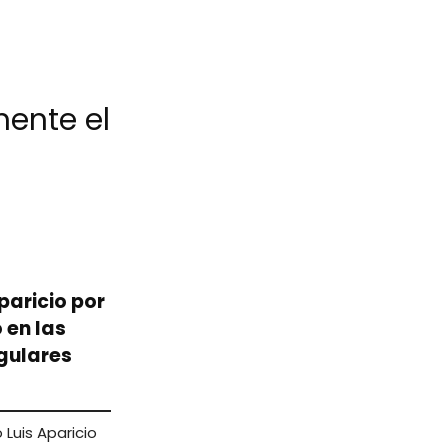
ente el
paricio por
 en las
gulares
Luis Aparicio