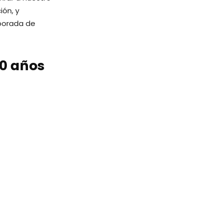
ón, y
porada de
20 años