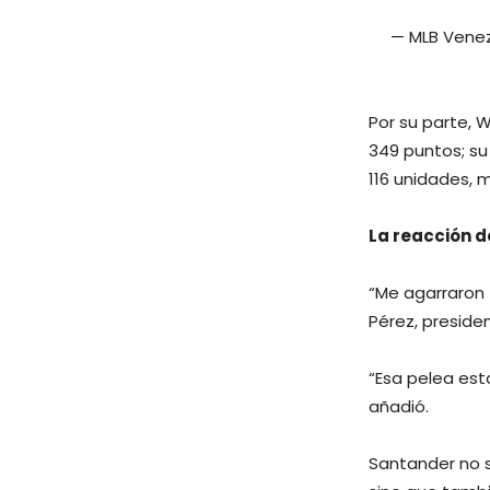
— MLB Vene
Por su parte, W
349 puntos; su
116 unidades, 
La reacción d
“Me agarraron f
Pérez, presiden
“Esa pelea esta
añadió.
Santander no s