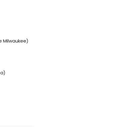
de Milwaukee)
ta)