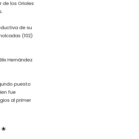
 de los Orioles
s.
oductiva de su
molcadas (102)
élix Hernández
egundo puesto
ien fue
ios al primer
 🌟