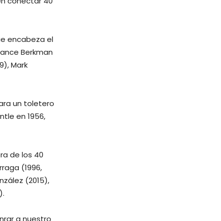
en conectar 40
que encabeza el
; Lance Berkman
9), Mark
ara un toletero
ntle en 1956,
ra de los 40
raga (1996,
nzález (2015),
).
onrar a nuestro