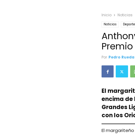
Inicio
Noticias
Noticias
Deport
Anthon
Premio 
Por
Pedro Rueda
El margarit
encima de L
Grandes Li
con los Ori
El margariteño