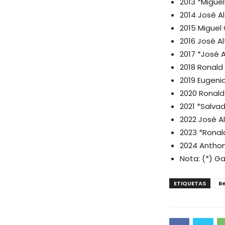
2013 *Miguel
2014 José A
2015 Miguel 
2016 José A
2017 *José 
2018 Ronald
2019 Eugeni
2020 Ronald
2021 *Salva
2022 José A
2023 *Ronal
2024 Anthon
Nota: (*) G
ETIQUETAS
B