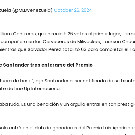
zuela (@MLBVenezuela)
October 26, 2024
illiam Contreras, quien recibió 26 votos al primer lugar, ter
 compañero en los Cerveceros de Milwaukee, Jackson Chourio
mientras que Salvador Pérez totalizó 63 para completar el To
e Santander tras enterarse del Premio
uera de base”, dijo Santander al ser notificado de su triunfo
te de Line Up Internacional.
ba ruda. Es una bendición y un orgullo entrar en tan prestig
olo entró en el club de ganadores del Premio Luis Aparicio e