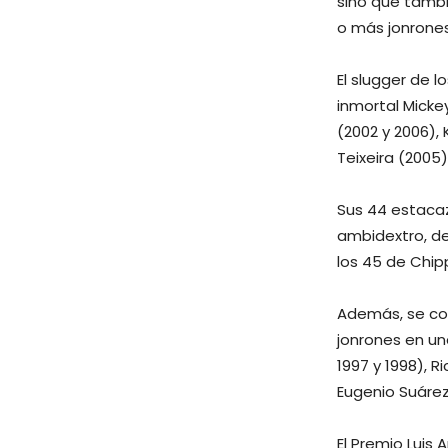
sino que tambi
o más jonrones
El slugger de 
inmortal Mickey
(2002 y 2006),
Teixeira (2005)
Sus 44 estacaz
ambidextro, det
los 45 de Chip
Además, se con
jonrones en un
1997 y 1998), R
Eugenio Suárez 
El Premio Luis 