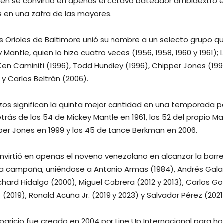
én se convirtió en apenas el octavo bateador ambidextro 
 en una zafra de las mayores.
los Orioles de Baltimore unió su nombre a un selecto grupo 
 Mantle, quien lo hizo cuatro veces (1956, 1958, 1960 y 1961)
 Ken Caminiti (1996), Todd Hundley (1996), Chipper Jones (199
 y Carlos Beltrán (2006).
os significan la quinta mejor cantidad en una temporada p
rás de los 54 de Mickey Mantle en 1961, los 52 del propio Ma
per Jones en 1999 y los 45 de Lance Berkman en 2006.
virtió en apenas el noveno venezolano en alcanzar la barre
a campaña, uniéndose a Antonio Armas (1984), Andrés Galar
ichard Hidalgo (2000), Miguel Cabrera (2012 y 2013), Carlos Go
(2019), Ronald Acuña Jr. (2019 y 2023) y Salvador Pérez (2021
Aparicio fue creado en 2004 por Line Up Internacional para h