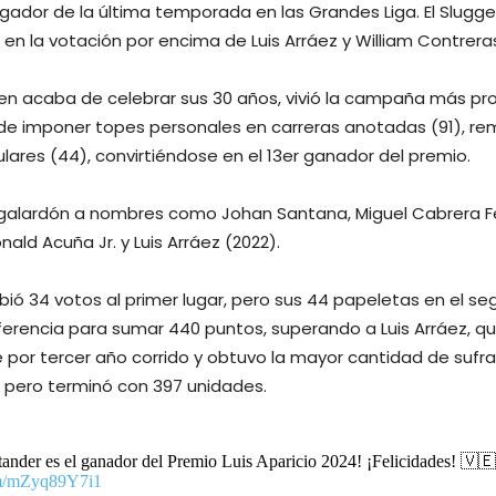
gador de la última temporada en las Grandes Liga. El Slugger
en la votación por encima de Luis Arráez y William Contrera
en acaba de celebrar sus 30 años, vivió la campaña más pr
 de imponer topes personales en carreras anotadas (91), re
lares (44), convirtiéndose en el 13er ganador del premio.
 galardón a nombres como Johan Santana, Miguel Cabrera F
nald Acuña Jr. y Luis Arráez (2022).
bió 34 votos al primer lugar, pero sus 44 papeletas en el s
ferencia para sumar 440 puntos, superando a Luis Arráez, qu
or tercer año corrido y obtuvo la mayor cantidad de sufrag
 pero terminó con 397 unidades.
ander es el ganador del Premio Luis Aparicio 2024! ¡Felicidades! 🇻
com/mZyq89Y7i1