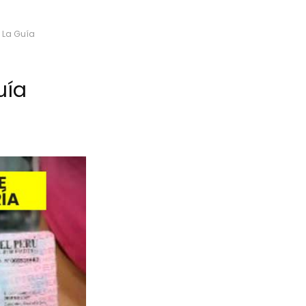
– La Guía
uía