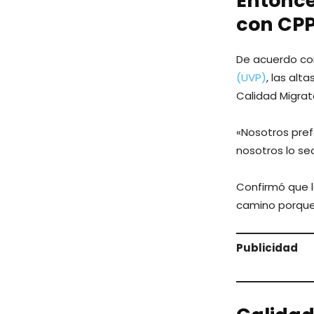
Entonce
con CP
De acuerdo con
(UVP)
, las al
Calidad Migrato
«Nosotros prefe
nosotros lo se
Confirmó que le
camino porque
Publicidad