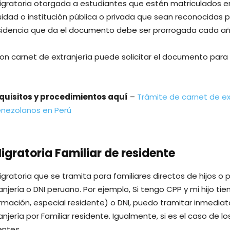
migratoria otorgada a estudiantes que estén matriculados e
rsidad o institución pública o privada que sean reconocidas p
esidencia que da el documento debe ser prorrogada cada añ
con carnet de extranjería puede solicitar el documento para 
quisitos y procedimientos aquí
–
Trámite de carnet de ex
enezolanos en Perú
igratoria Familiar de residente
igratoria que se tramita para familiares directos de hijos o
njería o DNI peruano. Por ejemplo, Si tengo CPP y mi hijo ti
ormación, especial residente) o DNI, puedo tramitar inmedia
njería por Familiar residente. Igualmente, si es el caso de lo
entes.