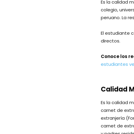
Es la calidad 
colegio, unive
peruano. La r
El estudiante 
directos.
Conoce los re
estudiantes v
Calidad M
Es la calidad m
carnet de extra
extranjería (F
carnet de extra
y padres resid