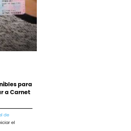
nibles para
ar a Carnet
l de
ciar el