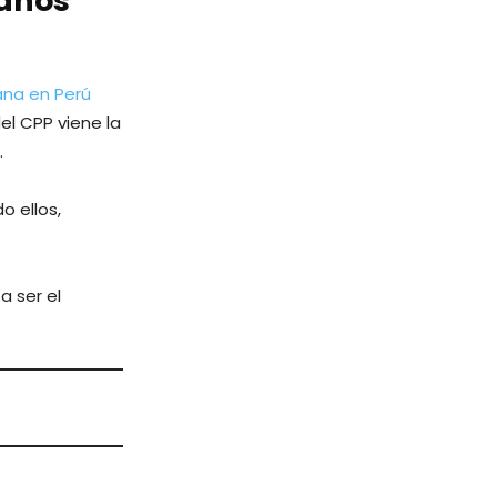
lanos
ana en Perú
el CPP viene la
.
o ellos,
a ser el