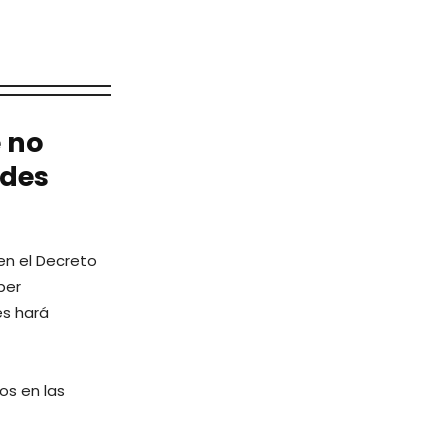
 no
ades
en el Decreto
ber
es hará
os en las