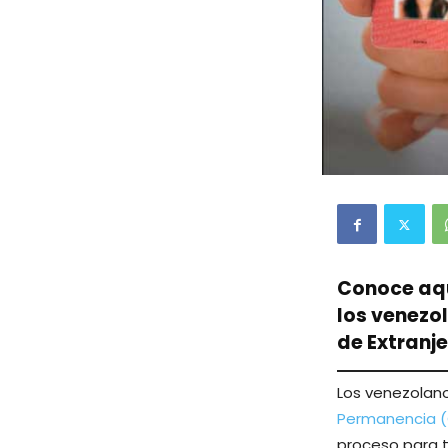
Conoce aqu
los venezo
de Extranje
Los venezolan
Permanencia 
proceso para t