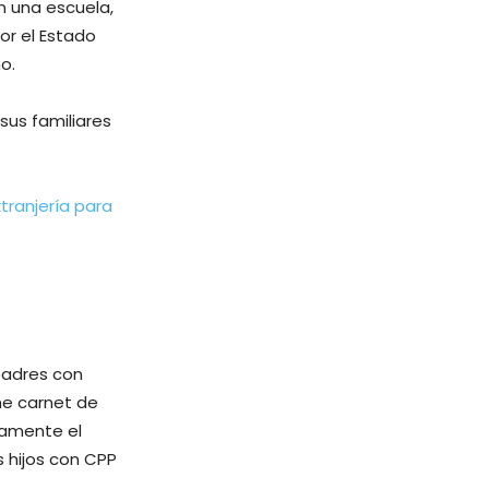
n una escuela,
or el Estado
o.
sus familiares
tranjería para
 padres con
ene carnet de
tamente el
s hijos con CPP