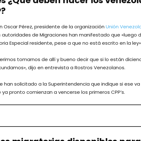
s ¿Qué deben hacer los venezo
P?
 Oscar Pérez, presidente de la organización
Unión Venezol
tas autoridades de Migraciones han manifestado que «luego d
ria Especial residente, pese a que no está escrito en la ley»
rimos tomarnos de allí y bueno decir que si lo están diciend
cundamos», dijo en entrevista a Rostros Venezolanos.
 han solicitado a la Superintendencia que indique si ese va 
 ya pronto comienzan a vencerse los primeros CPP’s.