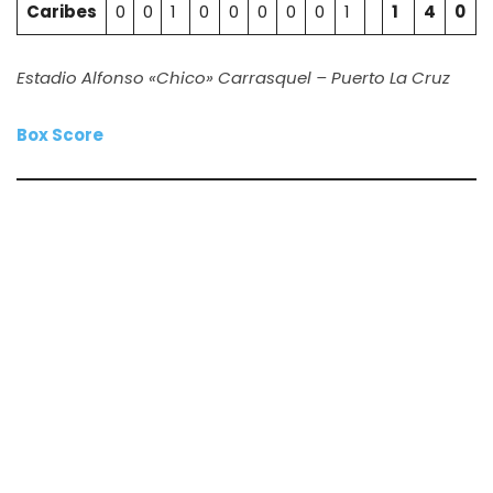
Caribes
0
0
1
0
0
0
0
0
1
1
4
0
Estadio Alfonso «Chico» Carrasquel – Puerto La Cruz
Box Score