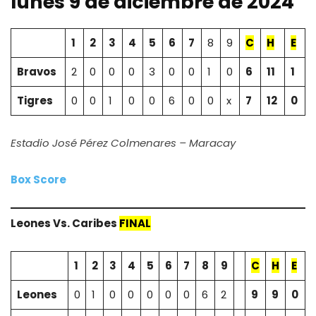
lunes 9 de diciembre de 2024
1
2
3
4
5
6
7
8
9
C
H
E
Bravos
2
0
0
0
3
0
0
1
0
6
11
1
Tigres
0
0
1
0
0
6
0
0
x
7
12
0
Estadio José Pérez Colmenares – Maracay
Box Score
Leones Vs. Caribes
FINAL
1
2
3
4
5
6
7
8
9
C
H
E
Leones
0
1
0
0
0
0
0
6
2
9
9
0