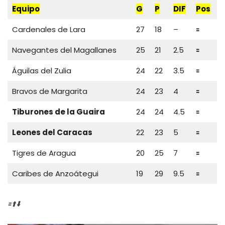
Equipo
G
P
DIF
Pos
Cardenales de Lara
27
18
–
🟰
Navegantes del Magallanes
25
21
2.5
🟰
Águilas del Zulia
24
22
3.5
🟰
Bravos de Margarita
24
23
4
🟰
Tiburones de la Guaira
24
24
4.5
🟰
Leones del Caracas
22
23
5
🟰
Tigres de Aragua
20
25
7
🟰
Caribes de Anzoátegui
19
29
9.5
🟰
🟰⬆️⬇️