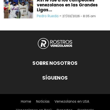
venezolanos en las Grandes
Ligas...
Pedro Rueda
-
27/03/2026 - 8:05 am
SOBRE NOSOTROS
SÍGUENOS
Home
Noticias
Venezolanos en USA