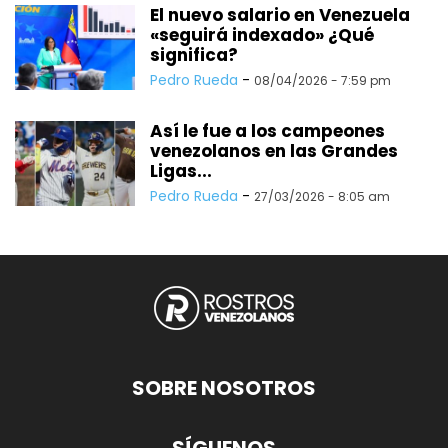
El nuevo salario en Venezuela
«seguirá indexado» ¿Qué
significa?
Pedro Rueda
-
08/04/2026 - 7:59 pm
Así le fue a los campeones
venezolanos en las Grandes
Ligas...
Pedro Rueda
-
27/03/2026 - 8:05 am
SOBRE NOSOTROS
SÍGUENOS