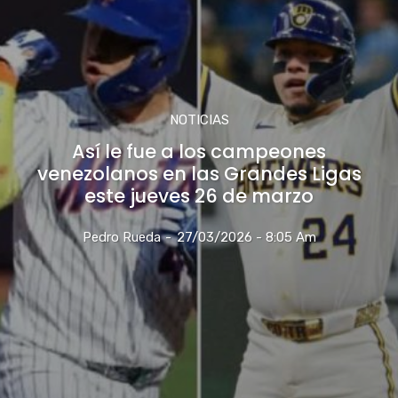
NOTICIAS
Así le fue a los campeones
venezolanos en las Grandes Ligas
este jueves 26 de marzo
Pedro Rueda
-
27/03/2026 - 8:05 Am