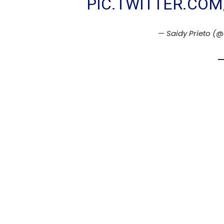
PIC.TWITTER.CO
— Saidy Prieto (