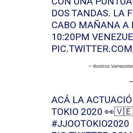
CON UNA PUNTUAC
DOS TANDAS. LA F
CABO MAÑANA A L
10:20PM VENEZU
PIC.TWITTER.CO
— Rostros Venezola
ACÁ LA ACTUACIÓ
TOKIO 2020 👀🇻
#JJOOTOKIO2020