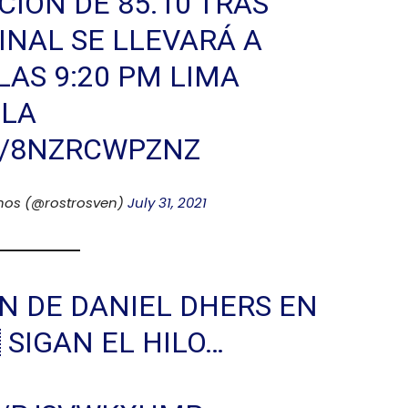
IÓN DE 85.10 TRAS
INAL SE LLEVARÁ A
AS 9:20 PM LIMA
ELA
M/8NZRCWPZNZ
nos (@rostrosven)
July 31, 2021
N DE DANIEL DHERS EN
 SIGAN EL HILO…