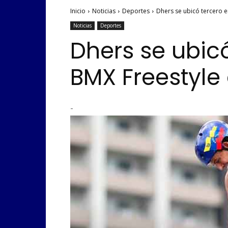
Inicio
Noticias
Deportes
Dhers se ubicó tercero en
Noticias
Deportes
Dhers se ubicó
BMX Freestyle
-