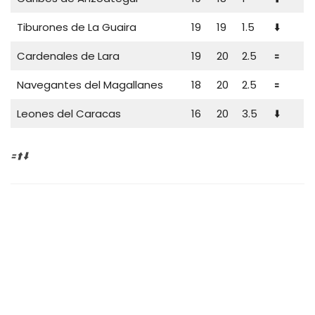
Tiburones de La Guaira
19
19
1.5
⬇️
Cardenales de Lara
19
20
2.5
🟰
Navegantes del Magallanes
18
20
2.5
🟰
Leones del Caracas
16
20
3.5
⬇️
🟰⬆️⬇️