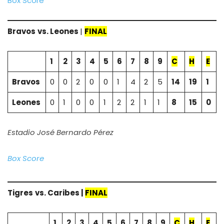
Box Score
Bravos
vs.
Leones
|
FINAL
1
2
3
4
5
6
7
8
9
C
H
E
Bravos
0
0
2
0
0
1
4
2
5
14
19
1
Leones
0
1
0
0
1
2
2
1
1
8
15
0
Estadio José Bernardo Pérez
Box Score
Tigres
vs. Caribes |
FINAL
1
2
3
4
5
6
7
8
9
C
H
E