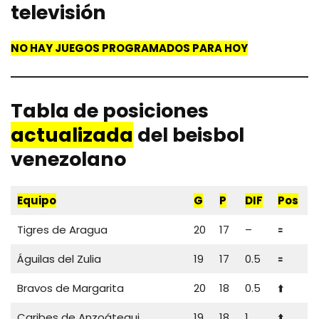
televisión
NO HAY JUEGOS PROGRAMADOS PARA HOY
Tabla de posiciones
actualizada
del beisbol
venezolano
Equipo
G
P
DIF
Pos
Tigres de Aragua
20
17
–
🟰
Águilas del Zulia
19
17
0.5
🟰
Bravos de Margarita
20
18
0.5
⬆️
Caribes de Anzoátegui
19
18
1
⬆️