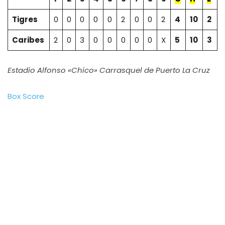
Tigres
0
0
0
0
0
2
0
0
2
4
10
2
Caribes
2
0
3
0
0
0
0
0
X
5
10
3
Estadio Alfonso «Chico» Carrasquel de Puerto La Cruz
Box Score