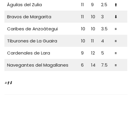
Águilas del Zulia
11
9
2.5
⬆️
Bravos de Margarita
11
10
3
⬇️
Caribes de Anzoátegui
10
10
3.5
🟰
Tiburones de La Guaira
10
11
4
🟰
Cardenales de Lara
9
12
5
🟰
Navegantes del Magallanes
6
14
7.5
🟰
🟰⬆️⬇️