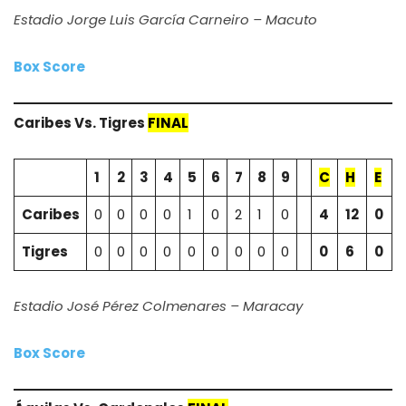
Estadio Jorge Luis García Carneiro – Macuto
Box Score
Caribes Vs. Tigres
FINAL
1
2
3
4
5
6
7
8
9
C
H
E
Caribes
0
0
0
0
1
0
2
1
0
4
12
0
Tigres
0
0
0
0
0
0
0
0
0
0
6
0
Estadio José Pérez Colmenares – Maracay
Box Score