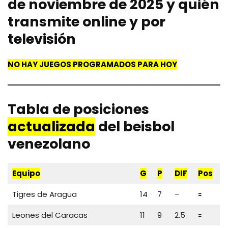
de noviembre de 2025 y quién
transmite online y por
televisión
NO HAY JUEGOS PROGRAMADOS PARA HOY
Tabla de posiciones
actualizada
del beisbol
venezolano
Equipo
G
P
DIF
Pos
Tigres de Aragua
14
7
–
🟰
Leones del Caracas
11
9
2.5
🟰