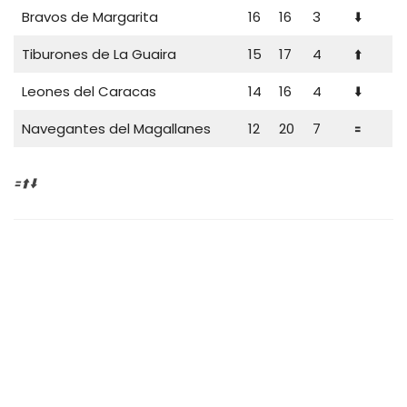
Bravos de Margarita
16
16
3
⬇️
Tiburones de La Guaira
15
17
4
⬆️
Leones del Caracas
14
16
4
⬇️
Navegantes del Magallanes
12
20
7
🟰
🟰⬆️⬇️