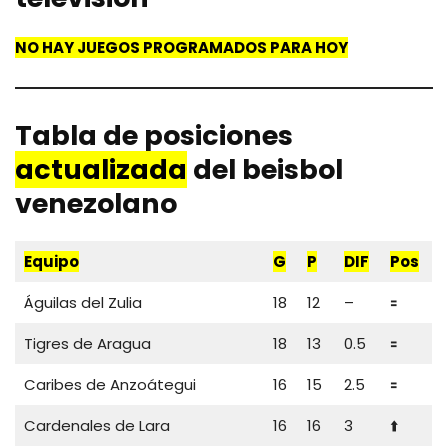
NO HAY JUEGOS PROGRAMADOS PARA HOY
Tabla de posiciones
actualizada
del beisbol
venezolano
Equipo
G
P
DIF
Pos
Águilas del Zulia
18
12
–
🟰
Tigres de Aragua
18
13
0.5
🟰
Caribes de Anzoátegui
16
15
2.5
🟰
Cardenales de Lara
16
16
3
⬆️