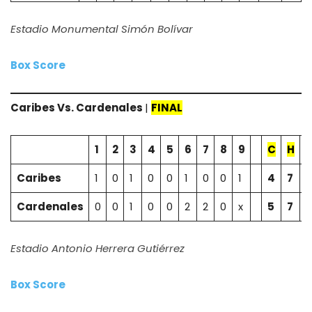
Estadio Monumental Simón Bolívar
Box Score
Caribes
Vs.
Cardenales
|
FINAL
1
2
3
4
5
6
7
8
9
C
H
E
Caribes
1
0
1
0
0
1
0
0
1
4
7
1
Cardenales
0
0
1
0
0
2
2
0
x
5
7
Estadio Antonio Herrera Gutiérrez
Box Score