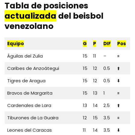
Tabla de posiciones
actualizada
del beisbol
venezolano
Equipo
G
P
DIF
Pos
Águilas del Zulia
15
11
–
🟰
Caribes de Anzoátegui
15
12
0.5
⬆️
Tigres de Aragua
15
12
0.5
⬇️
Bravos de Margarita
15
13
1
🟰
Cardenales de Lara
13
14
2.5
⬆️
Tiburones de La Guaira
12
15
3.5
🟰
Leones del Caracas
11
14
3.5
⬇️