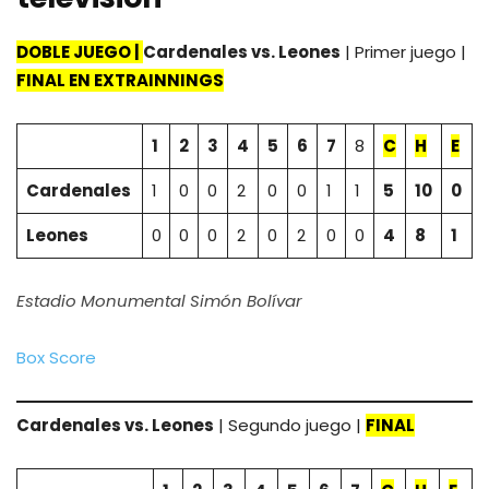
DOBLE JUEGO |
Cardenales vs. Leones
| Primer juego |
FINAL EN EXTRAINNINGS
1
2
3
4
5
6
7
8
C
H
E
Cardenales
1
0
0
2
0
0
1
1
5
10
0
Leones
0
0
0
2
0
2
0
0
4
8
1
Estadio Monumental Simón Bolívar
Box Score
Cardenales vs. Leones
| Segundo juego |
F
I
NAL