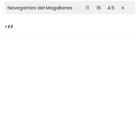
Navegantes del Magallanes
11
16
4.5
🟰
🟰⬆️⬇️