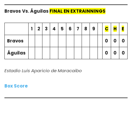
Bravos
Vs.
Águilas
FINAL EN EXTRAINNINGS
1
2
3
4
5
6
7
8
9
C
H
E
Bravos
0
0
0
Águilas
0
0
0
Estadio Luis Aparicio de Maracaibo
Box Score