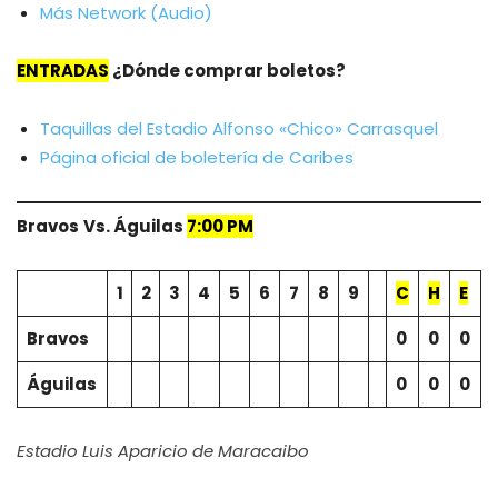
Más Network (Audio)
ENTRADAS
¿Dónde comprar boletos?
Taquillas del Estadio Alfonso «Chico» Carrasquel
Página oficial de boletería de Caribes
Bravos
Vs.
Águilas
7:00 PM
1
2
3
4
5
6
7
8
9
C
H
E
Bravos
0
0
0
Águilas
0
0
0
Estadio Luis Aparicio de Maracaibo