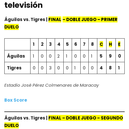
televisión
Águilas vs. Tigres |
FINAL
– DOBLE JUEGO – PRIMER
DUELO
1
2
3
4
5
6
7
8
C
H
E
Águilas
1
0
0
2
1
0
0
1
5
9
0
Tigres
0
0
3
0
0
1
0
0
4
8
1
Estadio José Pérez Colmenares de Maracay
Box Score
Águilas vs. Tigres |
FINAL
– DOBLE JUEGO – SEGUNDO
DUELO