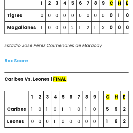
1
2
3
4
5
6
7
8
9
C
H
E
Tigres
0
0
0
0
0
0
0
0
0
0
1
0
Magallanes
1
0
0
0
2
1
2
1
X
0
0
0
Estadio José Pérez Colmenares de Maracay
Box Score
Caribes
Vs.
Leones
|
FINAL
1
2
3
4
5
6
7
8
9
C
H
E
Caribes
1
0
1
0
1
1
0
1
0
5
9
2
Leones
0
0
0
1
0
0
0
0
0
1
6
2