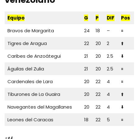
Equipo
G
P
DIF
Pos
Bravos de Margarita
24
18
–
🟰
Tigres de Aragua
22
20
2
⬆️
Caribes de Anzoátegui
21
20
2.5
⬇️
Águilas del Zulia
21
20
2.5
🟰
Cardenales de Lara
20
22
4
🟰
Tiburones de La Guaira
20
22
4
⬆️
Navegantes del Magallanes
20
22
4
⬇️
Leones del Caracas
18
22
5
🟰
🟰⬆️⬇️