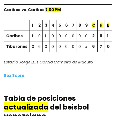
Caribes
vs. Caribes
7:00 PM
1
2
3
4
5
6
7
8
9
C
H
E
Caribes
1
0
1
0
0
0
0
0
0
2
6
1
Tiburones
0
6
0
0
0
0
0
0
x
6
7
0
Estadio Jorge Luis García Carneiro de Macuto
Box Score
Tabla de posiciones
actualizada
del beisbol
venezolano