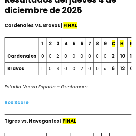
diciembre de 2025
Cardenales
Vs. Bravos |
FINAL
1
2
3
4
5
6
7
8
9
C
H
E
Cardenales
0
0
2
0
0
0
0
0
0
2
10
1
Bravos
1
0
3
0
0
2
0
0
x
6
12
0
Estadio Nueva Esparta – Guatamare
Box Score
Tigres
vs. Navegantes |
FINAL