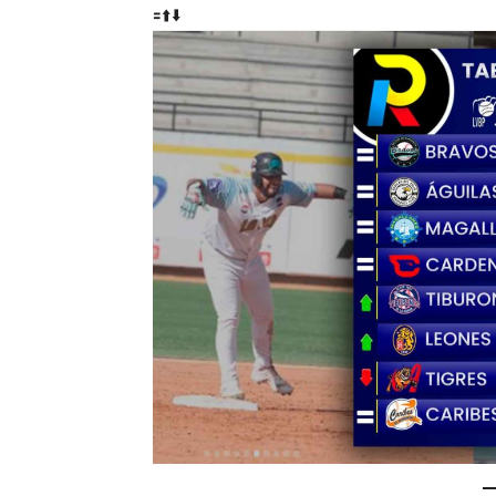
🟰⬆️⬇️