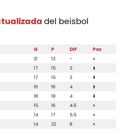
ctualizada
del beisbol
G
P
DIF
Pos
21
13
–
🟰
17
15
3
⬆️
17
15
3
⬇️
16
16
4
⬆️
18
18
4
⬇️
15
16
4.5
🟰
14
17
5.5
🟰
14
22
8
🟰