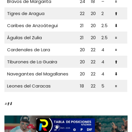
Bravos de Margarita
24
18
–
🟰
Tigres de Aragua
22
20
2
⬆️
Caribes de Anzoátegui
21
20
2.5
⬇️
Águilas del Zulia
21
20
2.5
🟰
Cardenales de Lara
20
22
4
🟰
Tiburones de La Guaira
20
22
4
⬆️
Navegantes del Magallanes
20
22
4
⬇️
Leones del Caracas
18
22
5
🟰
🟰⬆️⬇️