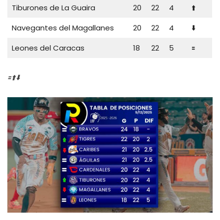
Tiburones de La Guaira
20
22
4
⬆️
Navegantes del Magallanes
20
22
4
⬇️
Leones del Caracas
18
22
5
🟰
🟰⬆️⬇️