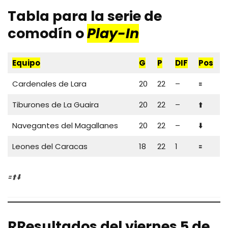
Tabla para la serie de
comodín o
Play-In
Equipo
G
P
DIF
Pos
Cardenales de Lara
20
22
–
🟰
Tiburones de La Guaira
20
22
–
⬆️
Navegantes del Magallanes
20
22
–
⬇️
Leones del Caracas
18
22
1
🟰
🟰⬆️⬇️
R
Resultados del viernes 5 de