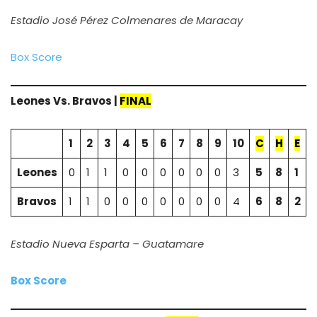
Estadio José Pérez Colmenares de Maracay
Box Score
Leones Vs. Bravos |
FINAL
1
2
3
4
5
6
7
8
9
10
C
H
E
Leones
0
1
1
0
0
0
0
0
0
3
5
8
1
Bravos
1
1
0
0
0
0
0
0
0
4
6
8
2
Estadio Nueva Esparta – Guatamare
Box Score