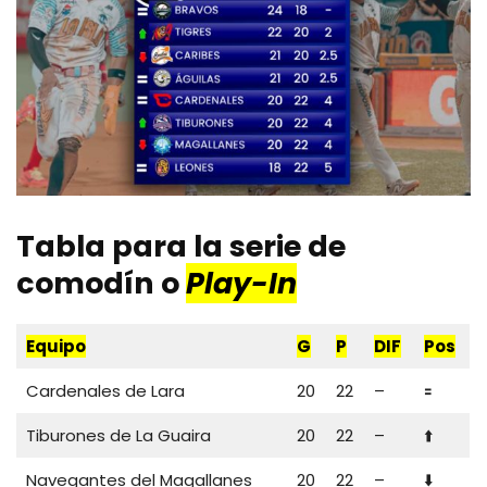
Tabla para la serie de
comodín o
Play-In
Equipo
G
P
DIF
Pos
Cardenales de Lara
20
22
–
🟰
Tiburones de La Guaira
20
22
–
⬆️
Navegantes del Magallanes
20
22
–
⬇️