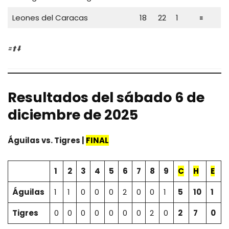
Leones del Caracas
18
22
1
🟰
🟰⬆️⬇️
Resultados del sábado 6 de
diciembre de 2025
Águilas vs. Tigres |
FINAL
1
2
3
4
5
6
7
8
9
C
H
E
Águilas
1
1
0
0
0
2
0
0
1
5
10
1
Tigres
0
0
0
0
0
0
0
2
0
2
7
0