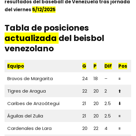
resultados del baseball de Venezuela tras jornada
del vier
n
es
5/12/2025
Tabla de posiciones
actualizada
del beisbol
venezolano
Equipo
G
P
DIF
Pos
Bravos de Margarita
24
18
–
🟰
Tigres de Aragua
22
20
2
⬆️
Caribes de Anzoátegui
21
20
2.5
⬇️
Águilas del Zulia
21
20
2.5
🟰
Cardenales de Lara
20
22
4
🟰