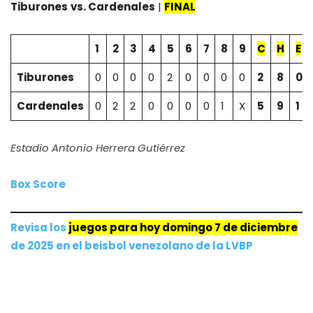
Tiburones
vs.
Cardenales
|
FINAL
1
2
3
4
5
6
7
8
9
C
H
E
Tiburones
0
0
0
0
2
0
0
0
0
2
8
0
Cardenales
0
2
2
0
0
0
0
1
X
5
9
1
Estadio Antonio Herrera Gutiérrez
Box Score
Revisa los
juegos para hoy domingo 7 de diciembre
de 2025 e
n
el beisbol venezolano de la LVBP