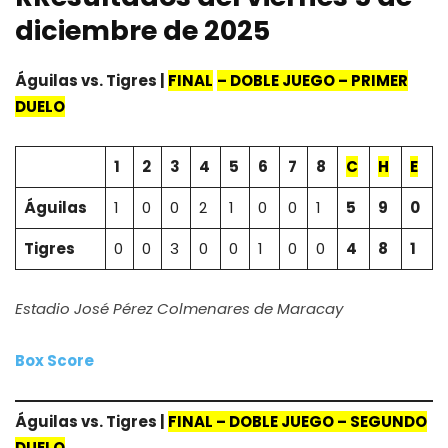
diciembre de 2025
Águilas vs. Tigres |
FINAL
– DOBLE JUEGO – PRIMER
DUELO
1
2
3
4
5
6
7
8
C
H
E
Águilas
1
0
0
2
1
0
0
1
5
9
0
Tigres
0
0
3
0
0
1
0
0
4
8
1
Estadio José Pérez Colmenares de Maracay
Box Score
Águilas vs. Tigres |
FINAL
– DOBLE JUEGO – SEGUNDO
DUELO