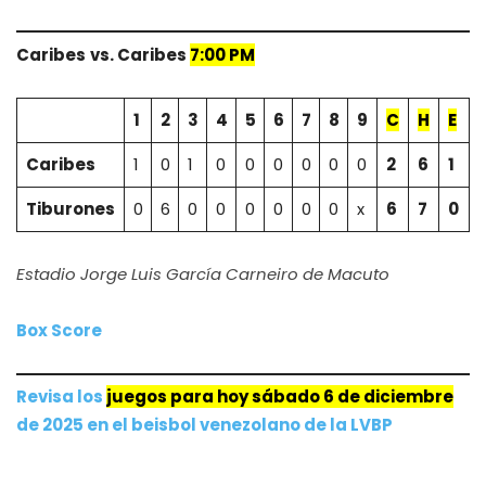
Caribes
vs. Caribes
7:00 PM
1
2
3
4
5
6
7
8
9
C
H
E
Caribes
1
0
1
0
0
0
0
0
0
2
6
1
Tiburones
0
6
0
0
0
0
0
0
x
6
7
0
Estadio Jorge Luis García Carneiro de Macuto
Box Score
Revisa los
juegos para hoy sábado 6 de diciembre
de 2025 e
n
el beisbol venezolano de la LVBP