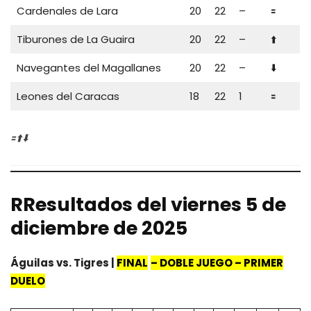
Cardenales de Lara
20
22
–
🟰
Tiburones de La Guaira
20
22
–
⬆️
Navegantes del Magallanes
20
22
–
⬇️
Leones del Caracas
18
22
1
🟰
🟰⬆️⬇️
R
Resultados del viernes 5 de
diciembre de 2025
Águilas vs. Tigres |
FINAL
– DOBLE JUEGO – PRIMER
DUELO