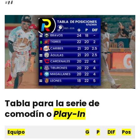
🟰⬆️⬇️
Tabla para la serie de
comodín o
Play-In
Equipo
G
P
DIF
Pos