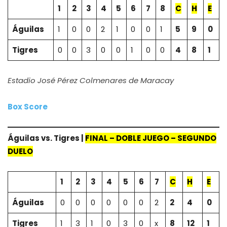
1
2
3
4
5
6
7
8
C
H
E
Águilas
1
0
0
2
1
0
0
1
5
9
0
Tigres
0
0
3
0
0
1
0
0
4
8
1
Estadio José Pérez Colmenares de Maracay
Box Score
Águilas vs. Tigres |
FINAL
– DOBLE JUEGO – SEGUNDO
DUELO
1
2
3
4
5
6
7
C
H
E
Águilas
0
0
0
0
0
0
2
2
4
0
Tigres
1
3
1
0
3
0
x
8
12
1