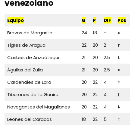
venezolano
Equipo
G
P
DIF
Pos
Bravos de Margarita
24
18
–
🟰
Tigres de Aragua
22
20
2
⬆️
Caribes de Anzoátegui
21
20
2.5
⬇️
Águilas del Zulia
21
20
2.5
🟰
Cardenales de Lara
20
22
4
🟰
Tiburones de La Guaira
20
22
4
⬆️
Navegantes del Magallanes
20
22
4
⬇️
Leones del Caracas
18
22
5
🟰