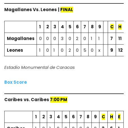
Magallanes Vs.
Leones
|
FINAL
1
2
3
4
5
6
7
8
9
C
H
Magallanes
0
0
0
3
0
2
0
1
1
7
11
Leones
1
0
1
0
2
0
5
0
x
9
12
Estadio Monumental de Caracas
Box Score
Caribes
vs. Caribes
7:00 PM
1
2
3
4
5
6
7
8
9
C
H
E