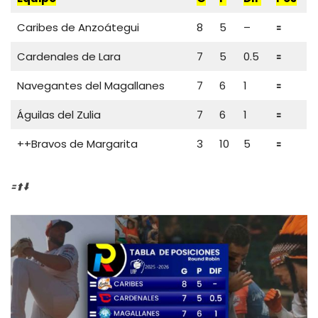
Caribes de Anzoátegui
8
5
–
🟰
Cardenales de Lara
7
5
0.5
🟰
Navegantes del Magallanes
7
6
1
🟰
Águilas del Zulia
7
6
1
🟰
++Bravos de Margarita
3
10
5
🟰
🟰⬆️⬇️