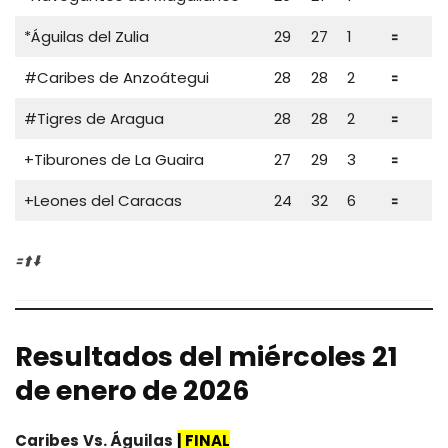
*Águilas del Zulia
29
27
1
🟰
#Caribes de Anzoátegui
28
28
2
🟰
#Tigres de Aragua
28
28
2
🟰
+Tiburones de La Guaira
27
29
3
🟰
+Leones del Caracas
24
32
6
🟰
🟰⬆️⬇️
Resultados del miércoles 21
de enero de 2026
Caribes
Vs.
Águilas
|
FINAL