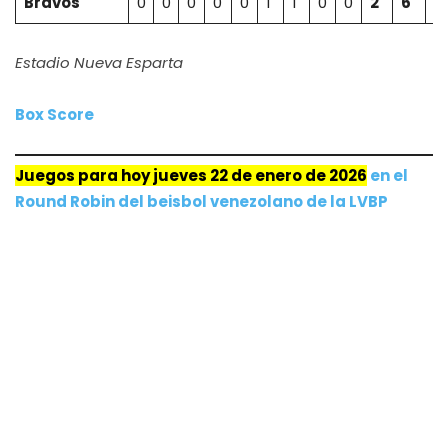
Bravos
0
0
0
0
0
1
1
0
0
2
6
0
Estadio Nueva Esparta
Box Score
Juegos para hoy jueves 22 de enero de 2026
e
n
el
Round Robin del beisbol venezolano de la LVBP