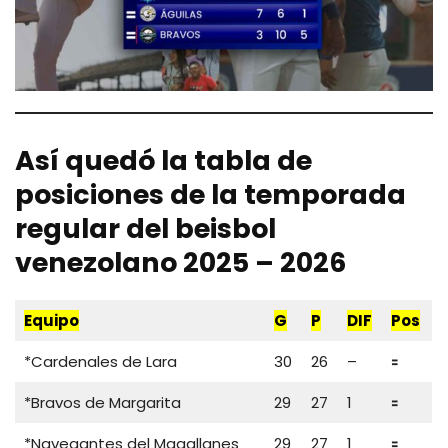
Así quedó la tabla de
posiciones de la temporada
regular del beisbol
venezolano 2025 – 2026
Equipo
G
P
DIF
Pos
*Cardenales de Lara
30
26
–
🟰
*Bravos de Margarita
29
27
1
🟰
*Navegantes del Magallanes
29
27
1
🟰