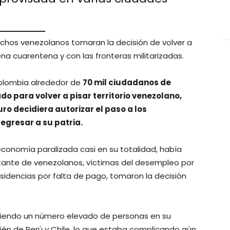
muchos venezolanos tomaran la decisión de volver a
ena cuarentena y con las fronteras militarizadas.
Colombia alrededor de
70 mil ciudadanos de
o para volver a pisar territorio venezolano,
ro decidiera autorizar el paso a los
egresar a su patria.
conomía paralizada casi en su totalidad, había
tante de venezolanos, víctimas del desempleo por
esidencias por falta de pago, tomaron la decisión
biendo un número elevado de personas en su
ién de Perú y Chile, lo que estaba complicando aún