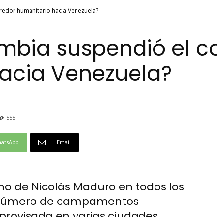
redor humanitario hacia Venezuela?
mbia suspendió el c
acia Venezuela?
555
atsApp
Email
rno de Nicolás Maduro en todos los
 número de campamentos
rovisada en varias ciudades