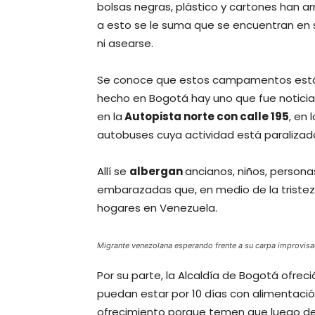
bolsas negras, plástico y cartones han a
a esto se le suma que se encuentran en s
ni asearse.
Se conoce que estos campamentos están
hecho en Bogotá hay uno que fue notici
en la
Autopista norte con calle 195
, en 
autobuses cuya actividad está paralizad
Allí se
albergan
ancianos, niños, person
embarazadas que, en medio de la tristez
hogares en Venezuela.
Migrante venezolana esperando frente a su carpa improvis
Por su parte, la Alcaldía de Bogotá ofre
puedan estar por 10 días con alimentació
ofrecimiento porque temen que luego de 