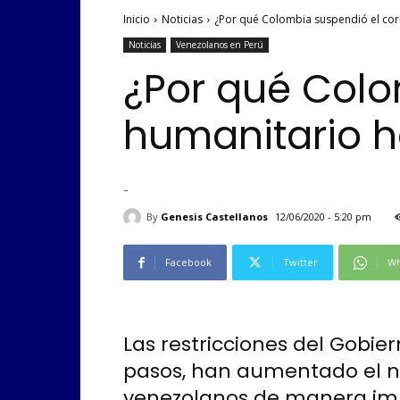
Inicio
Noticias
¿Por qué Colombia suspendió el cor
Noticias
Venezolanos en Perú
¿Por qué Colo
humanitario h
-
By
Genesis Castellanos
12/06/2020 - 5:20 pm
Facebook
Twitter
Wh
Las restricciones del Gobie
pasos, han aumentado el
venezolanos de manera imp