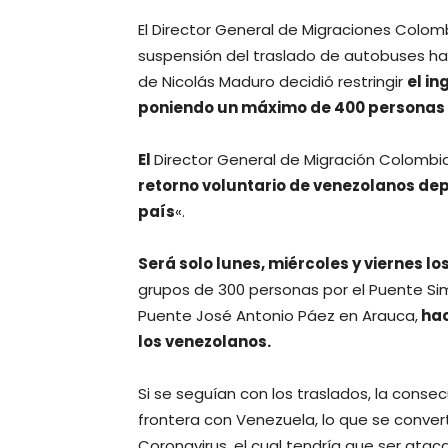
El Director General de Migraciones Colomb
suspensión del traslado de autobuses hac
de Nicolás Maduro decidió restringir
el in
poniendo un máximo de 400 personas 
El
Director General de Migración Colombia
retorno voluntario de venezolanos dep
país
«.
Será solo lunes, miércoles y viernes l
grupos de 300 personas por el Puente Sim
Puente José Antonio Páez en Arauca,
hac
los venezolanos.
Si se seguían con los traslados, la conse
frontera con Venezuela, lo que se convert
Coronavirus, el cual tendría que ser ata