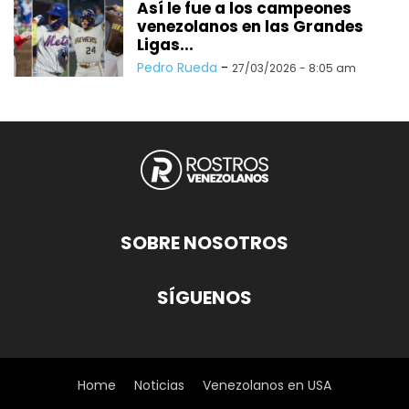
Así le fue a los campeones
venezolanos en las Grandes
Ligas...
Pedro Rueda
-
27/03/2026 - 8:05 am
SOBRE NOSOTROS
SÍGUENOS
Home
Noticias
Venezolanos en USA