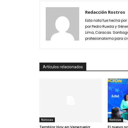
Redacción Rostros
Esta nota fue hecha por
por Pedro Rueda y Génes
Lima, Caracas. Santiago 
profesionalismo para cr
Artículos relacionados
Noticias
Noticias
Temblor Hoy en Venezuela:
El nuevo s