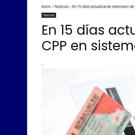
Inicio
Noticias
En 15 días actualizarán extensión de 
Noticias
En 15 días act
CPP en sistem
-