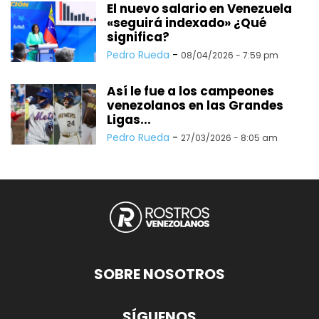
El nuevo salario en Venezuela
«seguirá indexado» ¿Qué
significa?
Pedro Rueda
-
08/04/2026 - 7:59 pm
Así le fue a los campeones
venezolanos en las Grandes
Ligas...
Pedro Rueda
-
27/03/2026 - 8:05 am
SOBRE NOSOTROS
SÍGUENOS