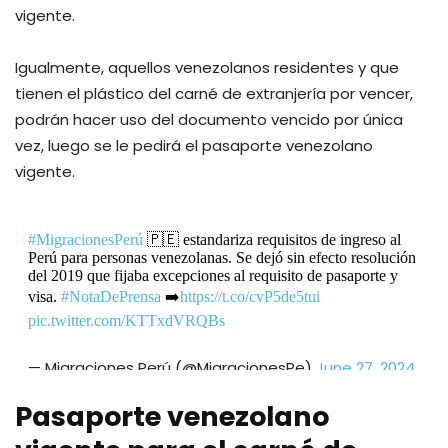
vigente.
Igualmente, aquellos venezolanos residentes y que
tienen el plástico del carné de extranjería por vencer,
podrán hacer uso del documento vencido por única
vez, luego se le pedirá el pasaporte venezolano
vigente.
#MigracionesPerú
🇵🇪 estandariza requisitos de ingreso al
Perú para personas venezolanas. Se dejó sin efecto resolución
del 2019 que fijaba excepciones al requisito de pasaporte y
visa.
#NotaDePrensa
➡️
https://t.co/cvP5de5tui
pic.twitter.com/KTTxdVRQBs
— Migraciones Perú (@MigracionesPe)
June 27, 2024
Pasaporte venezolano