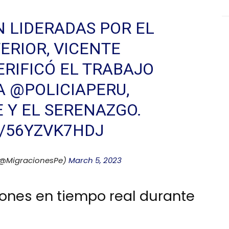
 LIDERADAS POR EL
ERIOR, VICENTE
ERIFICÓ EL TRABAJO
LA
@POLICIAPERU
,
E
Y EL SERENAZGO.
M/56YZVK7HDJ
(@MigracionesPe)
March 5, 2023
iones en tiempo real durante