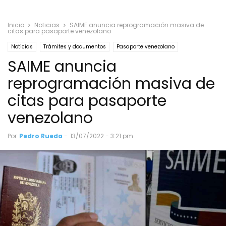
Inicio
Noticias
SAIME anuncia reprogramación masiva de
citas para pasaporte venezolano
Noticias
Trámites y documentos
Pasaporte venezolano
SAIME anuncia
Venezolanos en Perú
reprogramación masiva de
citas para pasaporte
venezolano
Por
Pedro Rueda
-
13/07/2022 - 3:21 pm