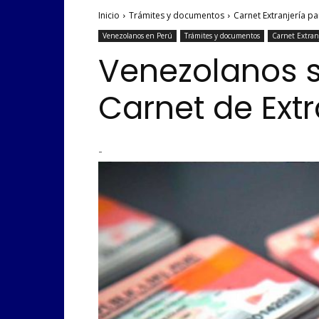
Inicio
Trámites y documentos
Carnet Extranjería p
Venezolanos en Perú
Trámites y documentos
Carnet Extran
Venezolanos se
Carnet de Extr
-