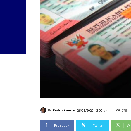
By
Pedro Rueda
25/05/2020 - 3:09 am
775
Facebook
Twitter
Wh