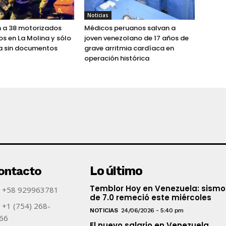
Noticias
n a 38 motorizados
Médicos peruanos salvan a
s en La Molina y sólo
joven venezolano de 17 años de
a sin documentos
grave arritmia cardíaca en
operación histórica
ontacto
Lo último
Temblor Hoy en Venezuela: sismo
+58 929963781
de 7.0 remeció este miércoles
+1 (754) 268-
NOTICIAS
24/06/2026 - 5:40 pm
66
El nuevo salario en Venezuela