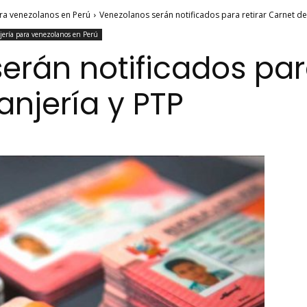
ara venezolanos en Perú
Venezolanos serán notificados para retirar Carnet de 
jería para venezolanos en Perú
rán notificados para
anjería y PTP