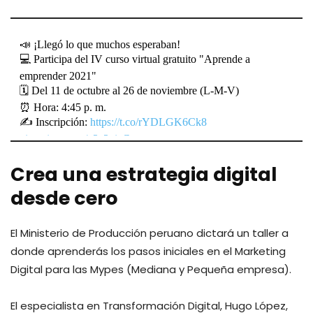
📣 ¡Llegó lo que muchos esperaban!
💻 Participa del IV curso virtual gratuito "Aprende a
emprender 2021"
🗓️ Del 11 de octubre al 26 de noviembre (L-M-V)
⏰ Hora: 4:45 p. m.
✍️ Inscripción:
https://t.co/rYDLGK6Ck8
pic.twitter.com/v3e3oiaGqg
Crea una estrategia digital
— Ministerio de Trabajo (@MTPE_Peru)
October 1,
2021
desde cero
El Ministerio de Producción peruano dictará un taller a
donde aprenderás los pasos iniciales en el Marketing
Digital para las Mypes (Mediana y Pequeña empresa).
El especialista en Transformación Digital, Hugo López,