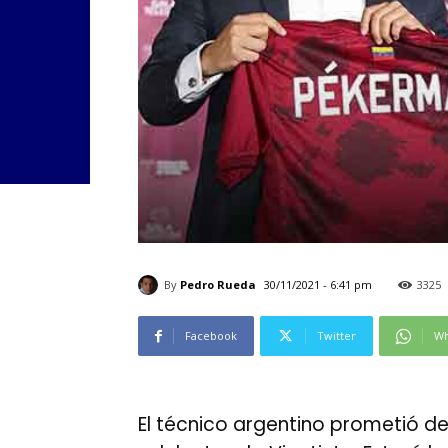
By
Pedro Rueda
30/11/2021 - 6:41 pm
3325
Facebook
Twitter
Wh
El técnico argentino prometió dej