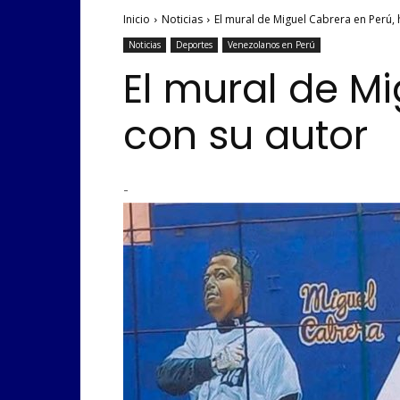
Inicio
Noticias
El mural de Miguel Cabrera en Perú,
Noticias
Deportes
Venezolanos en Perú
El mural de M
con su autor
-