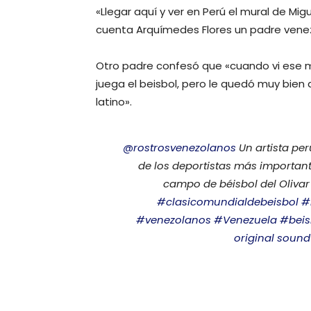
«Llegar aquí y ver en Perú el mural de Mig
cuenta Arquímedes Flores un padre vene
Otro padre confesó que «cuando vi ese m
juega el beisbol, pero le quedó muy bien
latino».
@rostrosvenezolanos
Un artista pe
de los deportistas más importante
campo de béisbol del Olivar 
#clasicomundialdebeisbol
#
#venezolanos
#Venezuela
#beis
original sound