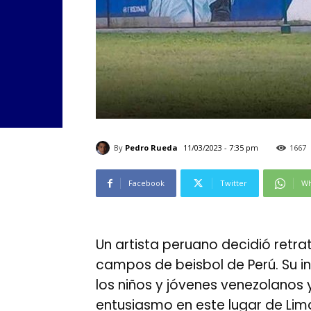
By
Pedro Rueda
11/03/2023 - 7:35 pm
1667
Facebook
Twitter
Wh
Un artista peruano decidió retra
campos de beisbol de Perú. Su in
los niños y jóvenes venezolanos
entusiasmo en este lugar de Lim