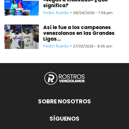
significa?
Pedro Rueda
-
08/04/2026 - 7:59 pm
Así le fue a los campeones
venezolanos en las Grandes
Ligas...
Pedro Rueda
-
27/03/2026 - 8:05 am
SOBRE NOSOTROS
SÍGUENOS