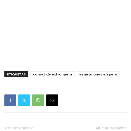
ETIQUETAS
carnet de extranjería
venezolanos en peru
Artículo anterior
Artículo siguiente