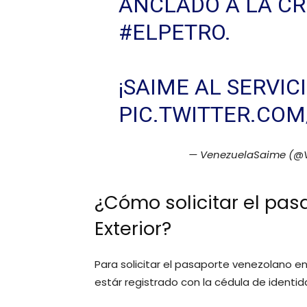
ANCLADO A LA C
#ELPETRO
.
¡SAIME AL SERVIC
PIC.TWITTER.CO
— VenezuelaSaime (@
¿Cómo solicitar el pas
Exterior?
Para solicitar el pasaporte venezolano en
estár registrado con la cédula de identida