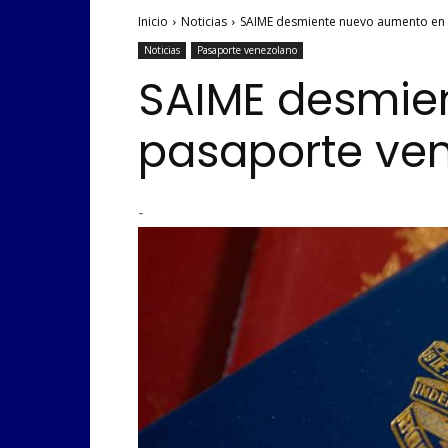
Inicio
Noticias
SAIME desmiente nuevo aumento en 
Noticias
Pasaporte venezolano
SAIME desmien
pasaporte ve
-