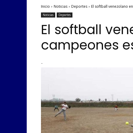
Inicio
Noticias
Deportes
El softball venezolano e
Noticias
Deportes
El softball ve
campeones e
-