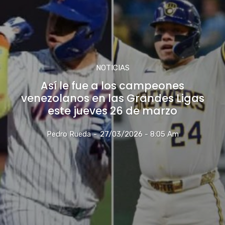
NOTICIAS
Así le fue a los campeones
venezolanos en las Grandes Ligas
este jueves 26 de marzo
Pedro Rueda
-
27/03/2026 - 8:05 Am