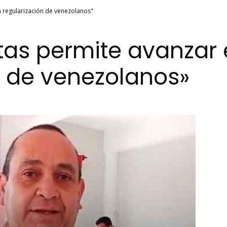
 regularización de venezolanos"
tas permite avanzar
n de venezolanos»