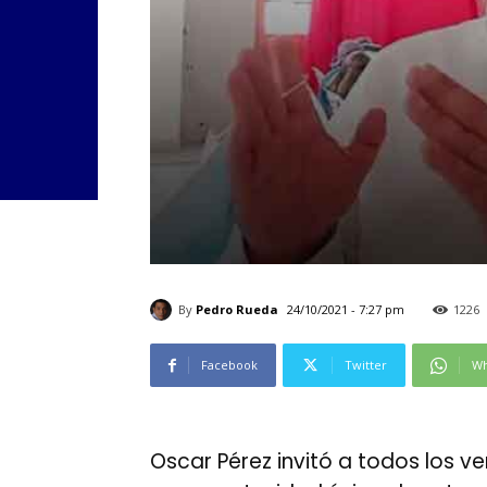
By
Pedro Rueda
24/10/2021 - 7:27 pm
1226
Facebook
Twitter
Wh
Oscar Pérez invitó a todos los v