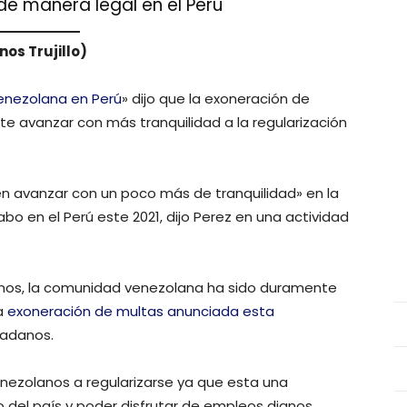
de manera legal en el Perú
os Trujillo)
enezolana en Perú
» dijo que la exoneración de
ite avanzar con más tranquilidad a la regularización
 avanzar con un poco más de tranquilidad» en la
abo en el Perú este 2021, dijo Perez en una actividad
eruanos, la comunidad venezolana ha sido duramente
a
exoneración de multas anunciada esta
dadanos.
venezolanos a regularizarse ya que esta una
 del país y poder disfrutar de empleos dignos.