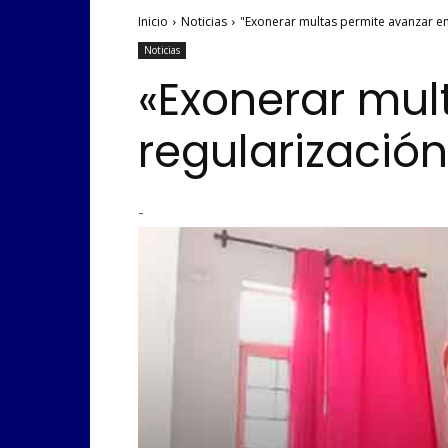
Inicio
Noticias
"Exonerar multas permite avanzar en
Noticias
«Exonerar mul
regularizació
-