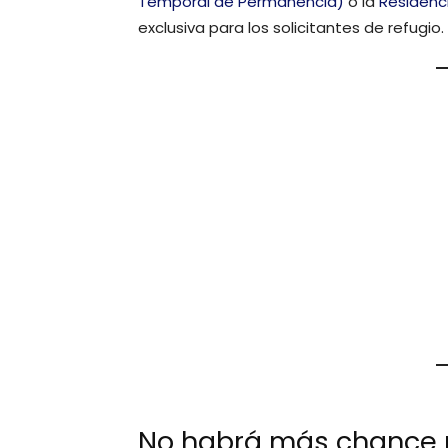
Temporal de Permanencia)
o la
Residenc
exclusiva para los solicitantes de refugio.
No habrá más chance p