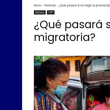
Inicio
Noticias
¿Qué pasará si no hago la preinscrip
Noticias
CPP
¿Qué pasará s
migratoria?
-