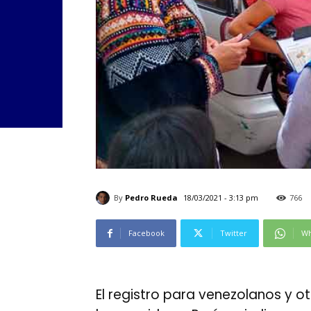
By
Pedro Rueda
18/03/2021 - 3:13 pm
766
Facebook
Twitter
Wh
El registro para venezolanos y ot