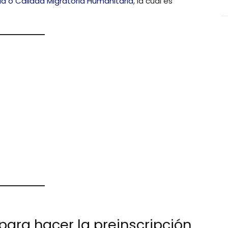
ia o Calidad Migratoria Humanitaria
, la cual es
ara hacer la preinscripción