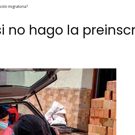
ción migratoria?
i no hago la preinsc