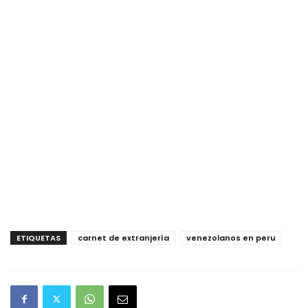
ETIQUETAS
carnet de extranjería
venezolanos en peru