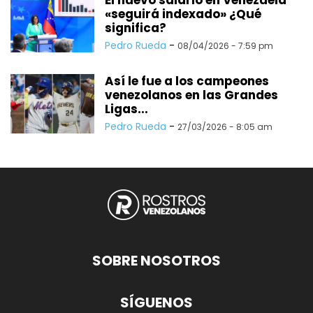
«seguirá indexado» ¿Qué
significa?
Pedro Rueda
-
08/04/2026 - 7:59 pm
Así le fue a los campeones
venezolanos en las Grandes
Ligas...
Pedro Rueda
-
27/03/2026 - 8:05 am
SOBRE NOSOTROS
SÍGUENOS