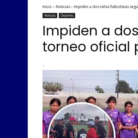
Inicio
Noticias
Impiden a dos niñas futbolistas segu
Noticias
Deportes
Impiden a dos
torneo oficia
-