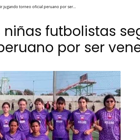
ir jugando torneo oficial peruano por ser...
 niñas futbolistas se
l peruano por ser ven