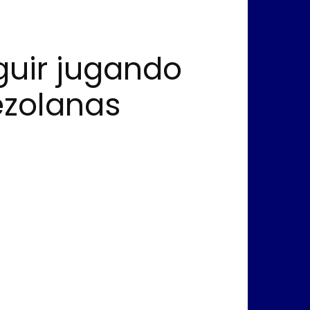
guir jugando
ezolanas