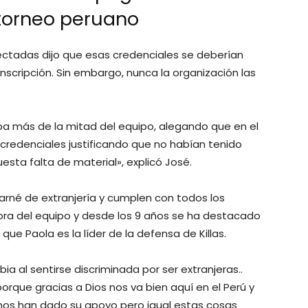
 torneo peruano
ectadas dijo que esas credenciales se deberían
nscripción. Sin embargo, nunca la organización las
ba más de la mitad del equipo, alegando que en el
 credenciales justificando que no habían tenido
sta falta de material», explicó José.
arné de extranjería y cumplen con todos los
adora del equipo y desde los 9 años se ha destacado
que Paola es la líder de la defensa de Killas.
abia al sentirse discriminada por ser extranjeras..
rque gracias a Dios nos va bien aquí en el Perú y
s han dado su apoyo pero igual estas cosas