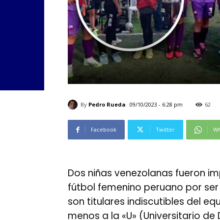
By
Pedro Rueda
09/10/2023 - 6:28 pm
62
Facebook
Twitter
Wh
Dos niñas venezolanas fueron imp
fútbol femenino peruano por ser e
son titulares indiscutibles del 
menos a la «U» (Universitario de